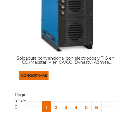
Soldadura convencional con electrodos y TIG en
CC (Maxstar) y en CA/CC (Dynasty) Admite
cualquier voltaje de entrada (208–575 V) sin
puentes manuales para ofrecer comodidad en
cualquier entorno ...
CONOCER MÁS
Págin
a 1 de
6
1
2
3
4
5
6