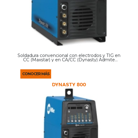
Soldadura convencional con electrodos y TIG en
CC (Maxstar) y en CA/CC (Dynasty) Admite
cualquier voltaje de entrada (208–575 V) sin
puentes manuales para ofrecer comodidad en
cualquier entorno ...
CONOCER MÁS
DYNASTY 800