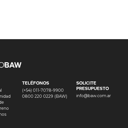
TELÉFONOS
SOLICITE
PRESUPUESTO
l
(+54) 011-7078-9900
info@baw.com.ar
nidad
0800 220 0229 (BAW)
 de
reno
nos