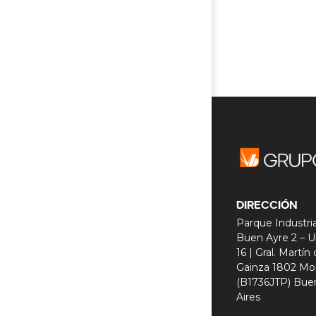
DIRECCIÓN
Parque Industria
Buen Ayre 2 – U
16 | Gral. Martín
Gainza 1802 Mo
(B1736JTP) Bue
Aires