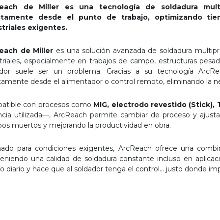
each de Miller es una tecnología de soldadura mult
ctamente desde el punto de trabajo, optimizando tiem
striales exigentes.
each de Miller
es una solución avanzada de soldadura multipr
triales, especialmente en trabajos de campo, estructuras pesada
ador suele ser un problema. Gracias a su tecnología ArcRe
tamente desde el alimentador o control remoto, eliminando la ne
atible con procesos como
MIG, electrodo revestido (Stick),
cia utilizada—, ArcReach permite cambiar de proceso y ajusta
os muertos y mejorando la productividad en obra.
ado para condiciones exigentes, ArcReach ofrece una combinac
niendo una calidad de soldadura constante incluso en aplicac
jo diario y hace que el soldador tenga el control… justo donde im