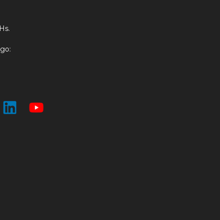
:
 Hs.
go: