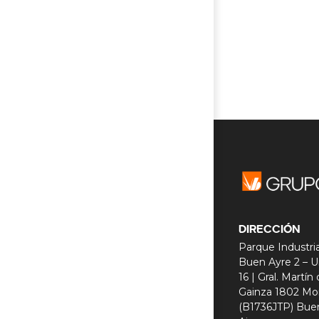
DIRECCIÓN
Parque Industria
Buen Ayre 2 – U
16 | Gral. Martín
Gainza 1802 Mo
(B1736JTP) Bue