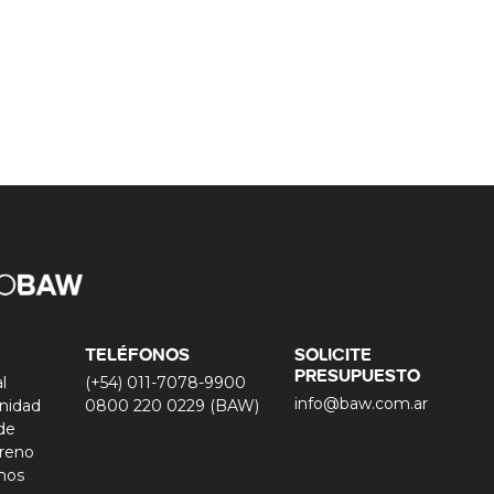
TELÉFONOS
SOLICITE
PRESUPUESTO
l
(+54) 011-7078-9900
info@baw.com.ar
nidad
0800 220 0229 (BAW)
 de
reno
nos