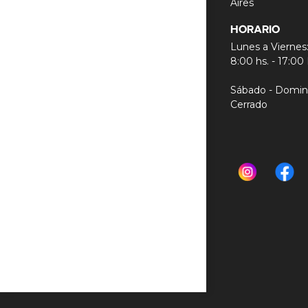
Aires
HORARIO
Lunes a Viernes
8:00 hs. - 17:00
Sábado - Domin
Cerrado