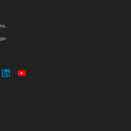
:
 Hs.
go: