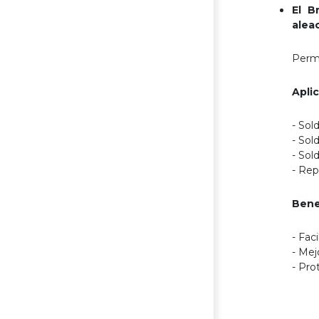
El B
alea
Permi
Apli
- Sol
- Sol
- Sol
- Rep
Bene
- Fac
- Mej
- Pro