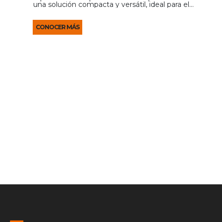
una solución compacta y versátil, ideal para el
procesamiento de lotes pequeños y medianos,
ofreciendo una amplia variedad de cortes con alta
...
CONOCER MÁS